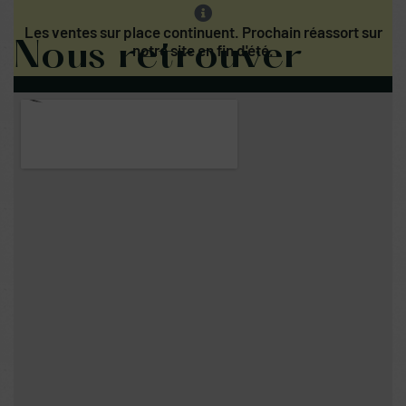
Les ventes sur place continuent. Prochain réassort sur
Nous retrouver
notre site en fin d'été.
0