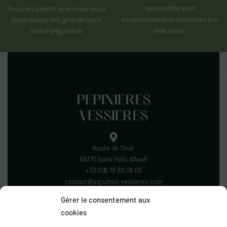
Nos plants sont
Tous les plants que nous vous
soigneusement emballés par
proposons ont grandi dans
nos soins.
notre pépinière
Route de Thuir
66170 Saint Feliu d’Avall
+33 (0)6 78 69 06 03
contact@agrumes-vessieres.com
Gérer le consentement aux
cookies