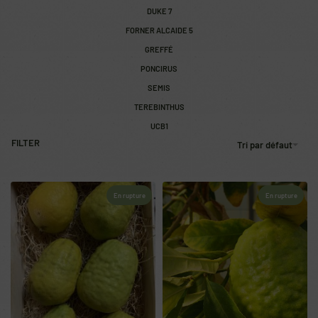
DUKE 7
FORNER ALCAIDE 5
GREFFÉ
PONCIRUS
SEMIS
TEREBINTHUS
UCB1
FILTER
Tri par défaut
En rupture
En rupture