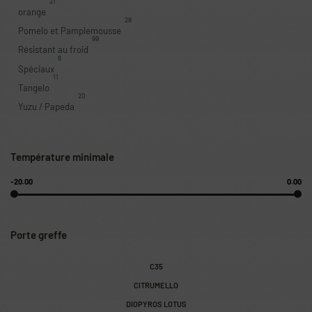
21
orange
28
Pomelo et Pamplemousse
99
Résistant au froid
6
Spéciaux
11
Tangelo
20
Yuzu / Papeda
Température minimale
-20.00
0.00
Porte greffe
C35
CITRUMELLO
DIOPYROS LOTUS