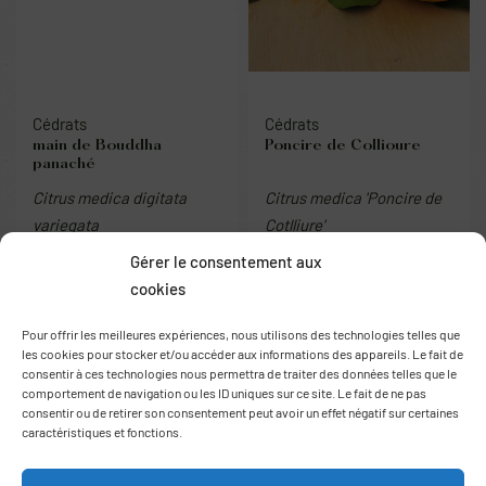
Cédrats
Cédrats
main de Bouddha
Poncire de Collioure
panaché
Citrus medica digitata
Citrus medica 'Poncire de
variegata
Cotlliure'
38.00
€
38.00
€
Gérer le consentement aux
cookies
Pour offrir les meilleures expériences, nous utilisons des technologies telles que
les cookies pour stocker et/ou accéder aux informations des appareils. Le fait de
consentir à ces technologies nous permettra de traiter des données telles que le
comportement de navigation ou les ID uniques sur ce site. Le fait de ne pas
consentir ou de retirer son consentement peut avoir un effet négatif sur certaines
caractéristiques et fonctions.