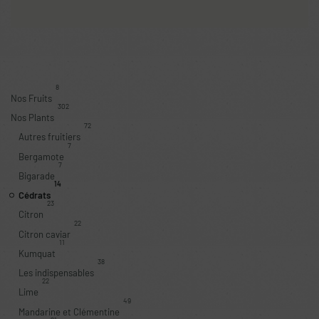
8
Nos Fruits
302
Nos Plants
72
Autres fruitiers
7
Bergamote
7
Bigarade
14
Cédrats
23
Citron
22
Citron caviar
11
Kumquat
38
Les indispensables
22
Lime
49
Mandarine et Clémentine