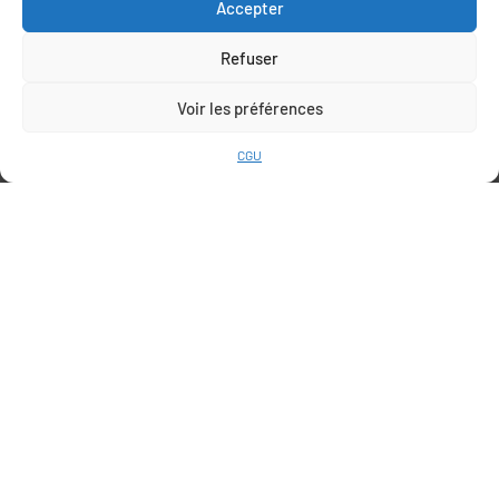
Accepter
Refuser
Voir les préférences
CGU
Route de Thuir
66170 Saint Feliu d’Avall
+33 (0)6 78 69 06 03
contact@agrumes-vessieres.com
INFORMATIONS
QUI SOMMES-NOUS
NOS PLANTS