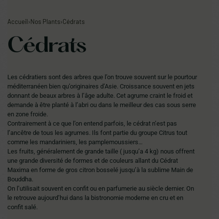
Les ventes sur place continuent. Prochain réassort sur
Accueil
›
Nos Plants
›
Cédrats
notre site en fin d'été.
Cédrats
0
Les cédratiers sont des arbres que l’on trouve souvent sur le pourtour
méditerranéen bien qu’originaires d’Asie. Croissance souvent en jets
donnant de beaux arbres à l’âge adulte. Cet agrume craint le froid et
demande à être planté à l’abri ou dans le meilleur des cas sous serre
en zone froide.
Contrairement à ce que l’on entend parfois, le cédrat n’est pas
l’ancêtre de tous les agrumes. Ils font partie du groupe Citrus tout
comme les mandariniers, les pamplemoussiers…
Les fruits, généralement de grande taille ( jusqu’a 4 kg) nous offrent
une grande diversité de formes et de couleurs allant du Cédrat
Maxima en forme de gros citron bosselé jusqu’à la sublime Main de
Bouddha.
On l’utilisait souvent en confit ou en parfumerie au siècle dernier. On
le retrouve aujourd’hui dans la bistronomie moderne en cru et en
confit salé.