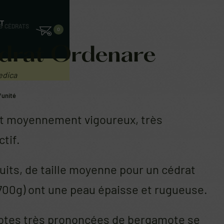
T
S
›
CÉDRATS
0
drat Ordenare
edica
/unité
t moyennement vigoureux, très
tif.
uits, de taille moyenne pour un cédrat
700g) ont une peau épaisse et rugueuse.
otes très prononcées de bergamote se