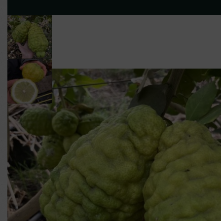
NOS
NOS
QUI SO
PLANTS
FRUITS
?
Les ventes sur place contin