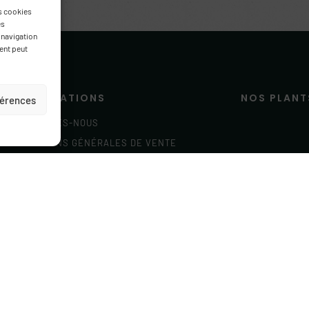
es cookies
es
 navigation
ment peut
INFORMATIONS
NOS PLANT
éférences
QUI SOMMES-NOUS
Bergamote
CONDITIONS GÉNÉRALES DE VENTE
Bigarade
CONDITIONS GÉNÉRALES D’UTILISATION
Cédrats
Citron
Citron caviar
Lime
Kumquat
Pomelo et Pa
Tangelo
Yuzu