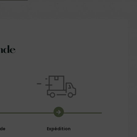
nde
nde
Expédition