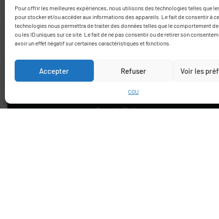
Pour offrir les meilleures expériences, nous utilisons des technologies telles que l
pour stocker et/ou accéder aux informations des appareils. Le fait de consentir à c
technologies nous permettra de traiter des données telles que le comportement de
ou les ID uniques sur ce site. Le fait de ne pas consentir ou de retirer son consente
avoir un effet négatif sur certaines caractéristiques et fonctions.
Accepter
Refuser
Voir les pr
CGU
Route de Thuir
66170 Saint Feliu d’Avall
+33 (0)6 78 69 06 03
contact@agrumes-vessieres.com