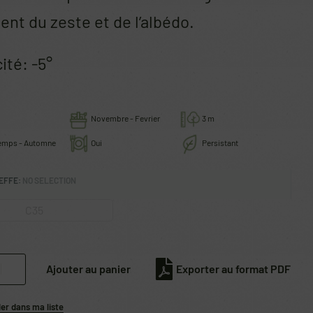
nt du zeste et de l’albédo.
ité: -5°
Novembre - Fevrier
3 m
emps - Automne
Oui
Persistant
EFFE
:
NO SELECTION
C35
Ajouter au panier
Exporter au format PDF
r dans ma liste