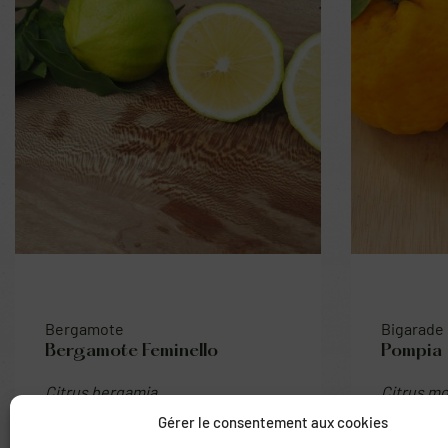
Bergamote
Bigarade
Bergamote Feminello
Pompia
Citrus bergamia
Citrus m
38.00
€
Gérer le consentement aux cookies