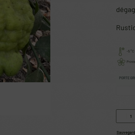
dégage
Rustic
-5 °C
Print
PORTE GR
Sauvegarde