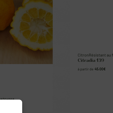
Citron
Résistant au froid
Citradia 139
45.00
€
ostruosa
38.00
€