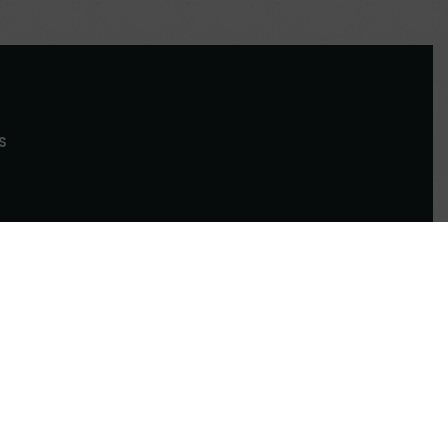
S
mplemousse