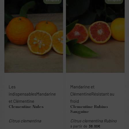
En rupture
En rupture
Les
Mandarine et
indispensables
Mandarine
Clémentine
Résistant au
et Clémentine
froid
Clementine Nules
Clementine Rubino
Sanguine
Citrus clementina
Citrus clementina Rubino
38.00
€