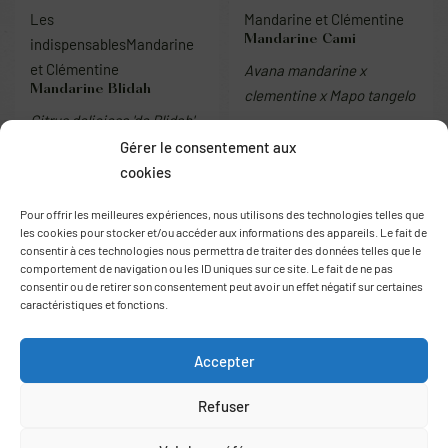
Les
Mandarine et Clémentine
Mandarine Cami
indispensables
Mandarine
et Clémentine
Avana mandarine x
Mandarine Blidah
clementine x Mapo tangelo
Citrus deliciosa 'de Blidah'
38.00
€
Gérer le consentement aux
cookies
En rupture
En rupture
Pour offrir les meilleures expériences, nous utilisons des technologies telles que
les cookies pour stocker et/ou accéder aux informations des appareils. Le fait de
consentir à ces technologies nous permettra de traiter des données telles que le
comportement de navigation ou les ID uniques sur ce site. Le fait de ne pas
consentir ou de retirer son consentement peut avoir un effet négatif sur certaines
caractéristiques et fonctions.
Accepter
Refuser