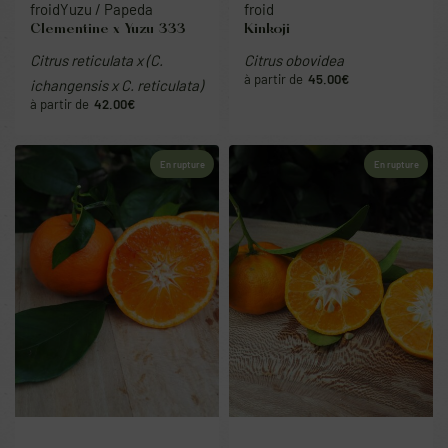
froid
Yuzu / Papeda
froid
Clementine x Yuzu 333
Kinkoji
Citrus reticulata x (C.
Citrus obovidea
45.00
€
ichangensis x C. reticulata)
42.00
€
En rupture
En rupture