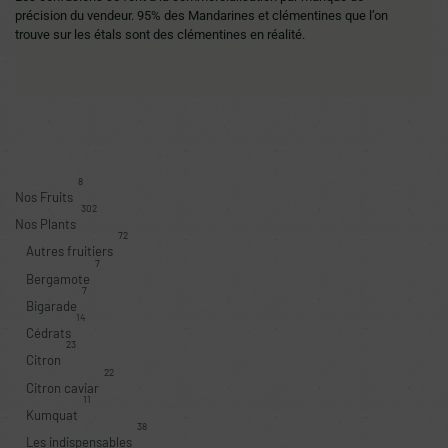
précision du vendeur. 95% des Mandarines et clémentines que l’on
trouve sur les étals sont des clémentines en réalité.
8
Nos Fruits
302
Nos Plants
72
Autres fruitiers
7
Bergamote
7
Bigarade
14
Cédrats
23
Citron
22
Citron caviar
11
Kumquat
38
Les indispensables