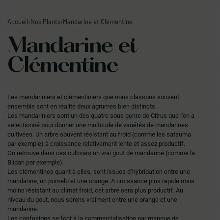
Les ventes sur place continuent. Prochain réassort sur
Accueil
›
Nos Plants
›
Mandarine et Clémentine
notre site en fin d'été.
Mandarine et
Clémentine
0
Les mandariniers et clémentiniers que nous classons souvent
ensemble sont en réalité deux agrumes bien distincts.
Les mandariniers sont un des quatre sous genre de Citrus que l’on a
sélectionné pour donner une multitude de variétés de mandarines
cultivées. Un arbre souvent résistant au froid (comme les satsuma
par exemple) à croissance relativement lente et assez productif.
On retrouve dans ces cultivars un vrai gout de mandarine (comme la
Blidah par exemple).
Les clémentines quant à elles, sont issues d’hybridation entre une
mandarine, un pomelo et une orange. A croissance plus rapide mais
moins résistant au climat froid, cet arbre sera plus productif. Au
niveau du gout, nous serons vraiment entre une orange et une
mandarine.
Les confusions se font à la commercialisation par manque de