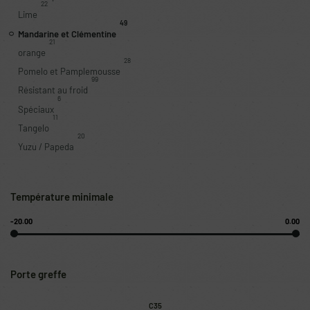
22
Lime
49
Mandarine et Clémentine
21
orange
28
Pomelo et Pamplemousse
99
Résistant au froid
6
Spéciaux
11
Tangelo
20
Yuzu / Papeda
Température minimale
-20.00
0.00
Porte greffe
C35