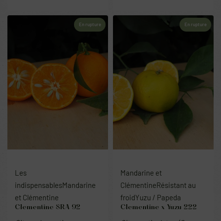
En rupture
En rupture
Les
Mandarine et
indispensables
Mandarine
Clémentine
Résistant au
et Clémentine
froid
Yuzu / Papeda
Clementine SRA 92
Clementine x Yuzu 222