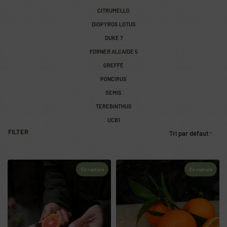
CITRUMELLO
DIOPYROS LOTUS
DUKE 7
FORNER ALCAIDE 5
GREFFÉ
PONCIRUS
SEMIS
TEREBINTHUS
UCB1
FILTER
Tri par défaut
En rupture
En rupture