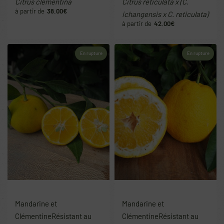
Citrus clementina
Citrus reticulata x (C.
38.00
€
ichangensis x C. reticulata)
42.00
€
En rupture
En rupture
Mandarine et
Mandarine et
Clémentine
Résistant au
Clémentine
Résistant au