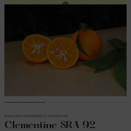
Les ventes sur place continuent. Prochain réassort sur
notre site en fin d'été.
0
NOS PLANTS
›
MANDARINE ET CLÉMENTINE
Clementine SRA 92