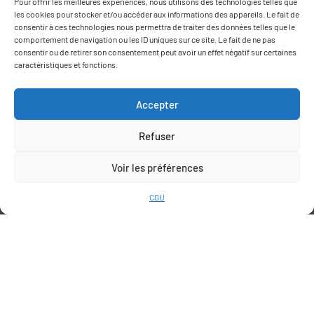
Pour offrir les meilleures expériences, nous utilisons des technologies telles que
les cookies pour stocker et/ou accéder aux informations des appareils. Le fait de
consentir à ces technologies nous permettra de traiter des données telles que le
comportement de navigation ou les ID uniques sur ce site. Le fait de ne pas
Route de Thuir
consentir ou de retirer son consentement peut avoir un effet négatif sur certaines
66170 Saint Feliu d’Avall
caractéristiques et fonctions.
+33 (0)6 78 69 06 03
contact@agrumes-vessieres.com
Accepter
Refuser
Voir les préférences
INFORMATIONS
CGU
QUI SOMMES-NOUS
NOS PLANTS
CONDITIONS GÉNÉRALES DE VENTE
CONDITIONS GÉNÉRALES D’UTILISATION
Bergamote
Bigarade