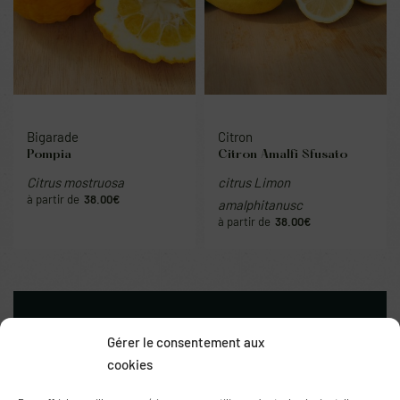
Bigarade
Citron
Pompia
Citron Amalfi Sfusato
Citrus mostruosa
citrus Limon
38.00
€
amalphitanusc
38.00
€
Gérer le consentement aux
cookies