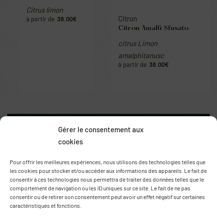
Citron
Citron
Citron de Sorente
Citron Amalfi Sfusato
Citrus limon
citrus Limon
38.00
€
amalphitanusc
38.00
€
Gérer le consentement aux
cookies
Pour offrir les meilleures expériences, nous utilisons des technologies telles que
les cookies pour stocker et/ou accéder aux informations des appareils. Le fait de
consentir à ces technologies nous permettra de traiter des données telles que le
comportement de navigation ou les ID uniques sur ce site. Le fait de ne pas
consentir ou de retirer son consentement peut avoir un effet négatif sur certaines
caractéristiques et fonctions.
Route de Thuir
66170 Saint Feliu d’Avall