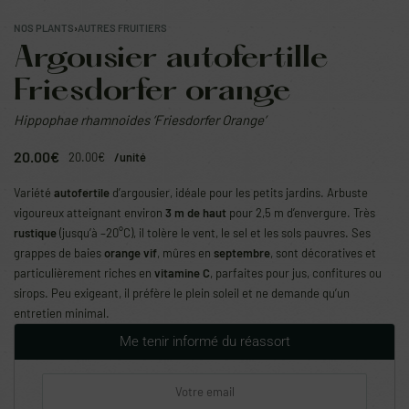
NOS PLANTS
›
AUTRES FRUITIERS
Argousier autofertille
Friesdorfer orange
Hippophae rhamnoides ‘Friesdorfer Orange’
20.00
€
20.00
€
/unité
Variété
autofertile
d’argousier, idéale pour les petits jardins. Arbuste
vigoureux atteignant environ
3 m de haut
pour 2,5 m d’envergure. Très
rustique
(jusqu’à –20°C), il tolère le vent, le sel et les sols pauvres. Ses
grappes de baies
orange vif
, mûres en
septembre
, sont décoratives et
particulièrement riches en
vitamine C
, parfaites pour jus, confitures ou
sirops. Peu exigeant, il préfère le plein soleil et ne demande qu’un
entretien minimal.
Me tenir informé du réassort