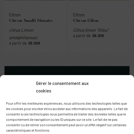
Citron
Citron
Citron Amalfi Sfusato
Citron Gilou
citrus Limon
Citrus limon "Gilou"
38.00
€
amalphitanusc
38.00
€
Gérer le consentement aux
cookies
Pour offrir les meilleures expériences, nous utilisons des technologies telles que
les cookies pour stocker et/ou accéder aux informations des appareils. Le fait de
consentir à ces technologies nous permettra de traiter des données telles que le
comportement de navigation ou les ID uniques sur ce site. Le fait de ne pas
Route de Thuir
consentir ou de retirer son consentement peut avoir un effet négatif sur certaines
66170 Saint Feliu d’Avall
caractéristiques et fonctions.