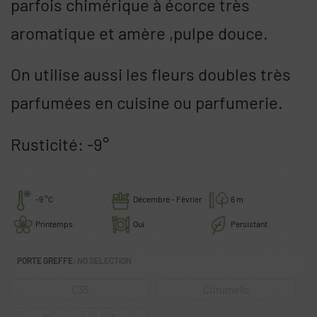
parfois chimérique à écorce très
aromatique et amère ,pulpe douce.
On utilise aussi les fleurs doubles très
parfumées en cuisine ou parfumerie.
Rusticité: -9°
-9 °C
Décembre - Février
6 m
Printemps
Oui
Persistant
PORTE GREFFE
:
NO SELECTION
C35
Citrumello