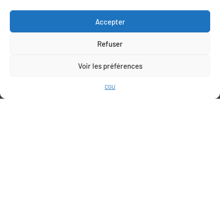
+33 (0)6 78 69 06 03
contact@agrumes-vessieres.com
Accepter
Refuser
Voir les préférences
INFORMATIONS
CGU
QUI SOMMES-NOUS
NOS PLANTS
CONDITIONS GÉNÉRALES DE VENTE
CONDITIONS GÉNÉRALES D’UTILISATION
Bergamote
Bigarade
© Pépinières Vessières – Site par A
hora Studio
Cédrats
Paiements sécurisé
Citron
Citron caviar
Lime