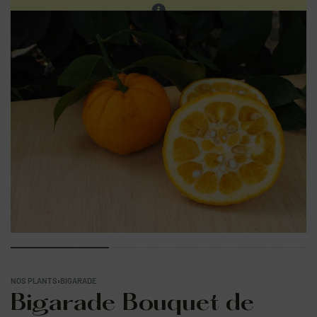
Les ventes sur place continuent. Prochain réassort sur
notre site en fin d'été.
0
NOS PLANTS
›
BIGARADE
Bigarade Bouquet de