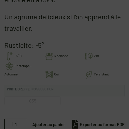
Un agrume délicieux si l’on apprend à le
travailler.
Rusticité: -5°
-5 °C
4 saisons
2 m
Printemps -
Automne
Oui
Persistant
PORTE GREFFE
:
NO SELECTION
C35
Ajouter au panier
Exporter au format PDF