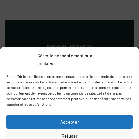
Citrus bergamia
38.00
€
Gérer le consentement aux
cookies
Pour offrir les meilleures expériences, nous utilisons des technologies telles que
les cookies pour stocker et/ou accéder aux informations des appareils. Le fait de
consentir à ces technologies nous permettra de traiter des données telles que le
Route de Thuir
comportement de navigation ou les ID uniques sur ce site. Le fait de ne pas
66170 Saint Feliu d’Avall
consentir ou de retirer son consentement peut avoir un effet négatif sur certaines
+33 (0)6 78 69 06 03
caractéristiques et fonctions.
contact@agrumes-vessieres.com
Accepter
Refuser