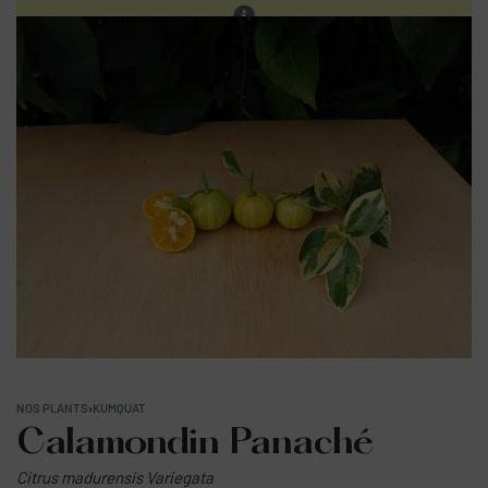
Les ventes sur place continuent. Prochain réassort sur
notre site en fin d'été.
0
NOS PLANTS
›
KUMQUAT
Calamondin Panaché
Citrus madurensis Variegata