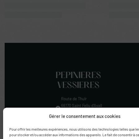
Bigarade
Résistant au froid
Citron
Bigarade Bouquet de Nice
Citron 
Citrus aurantium
Citrus lim
38.00
€
Gérer le consentement aux cookies
Pour offrir les meilleures expériences, nous utilisons des technologies telles que l
pour stocker et/ou accéder aux informations des appareils. Le fait de consentir à c