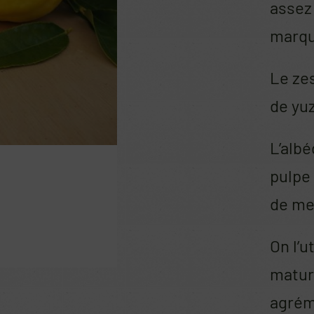
assez
marqué
Le ze
de yu
L’albé
pulpe 
de men
On l’u
maturi
agrém