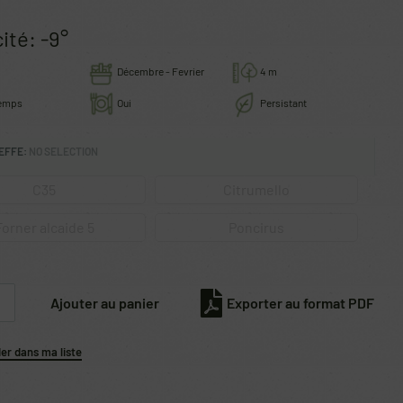
ité: -9°
Décembre - Fevrier
4 m
temps
Oui
Persistant
EFFE
:
NO SELECTION
C35
Citrumello
Forner alcaide 5
Poncirus
Ajouter au panier
Exporter au format PDF
r dans ma liste