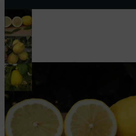
NOS
NOS
QUI SO
PLANTS
FRUITS
?
Les ventes sur place contin