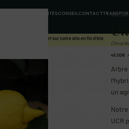
MMES-NOUS
ACTUALITÉS
CONSEIL
CONTACT
TRANSPOR
NOS PLANT
Ci
uent. Prochain réassort sur notre site en fin d'été.
Citrus l
45.00
€
Arbre 
l’hybr
un agr
Notre 
UCR p