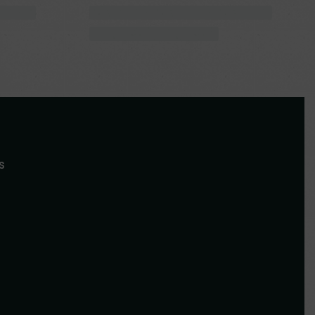
s
Bigarade
Les
indispensables
Résistant au froid
Bigarade de Seville
Citrus aurantium
38.00
€