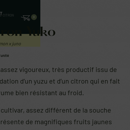
T
S
›
CITRON
0
tron Yuko
emon x juno
/unité
assez vigoureux, très productif issu de
idation d’un yuzu et d’un citron qui en fait
ume bien résistant au froid.
cultivar, assez différent de la souche
résente de magnifiques fruits jaunes