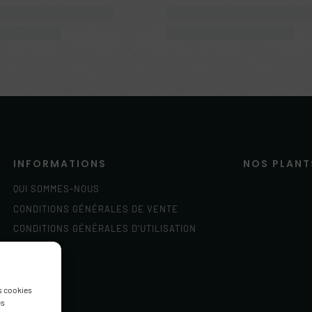
Citron
Les indispensable
Caniculata de Palerme
Citron Meyer
on "caniculata"
Citrus meyeri
38.00
€
38.00
€
es cookies
es