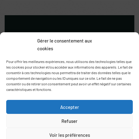
Gérer le consentement aux
cookies
Pour offrir les meilleures expériences, nous utilisons des technologies telles que
les cookies pour stocker et/ou accéder aux informations des appareils. Le fait de
consentir à ces technologies nous permettra de traiter des données telles que le
Route de Thuir
comportement de navigation ou les ID uniques sur ce site. Le fait de ne pas
66170 Saint Feliu d’Avall
consentir ou de retirer son consentement peut avoir un effet négatif sur certaines
+33 (0)6 78 69 06 03
caractéristiques et fonctions.
contact@agrumes-vessieres.com
Accepter
Refuser
Voir les préférences