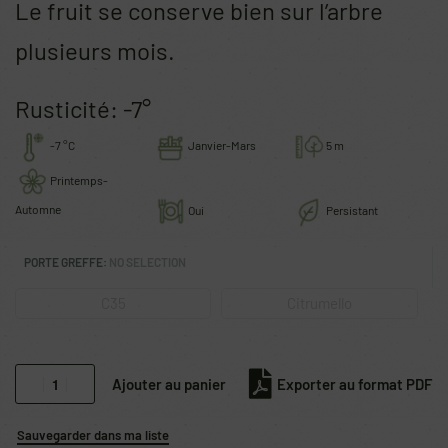
Le fruit se conserve bien sur l’arbre
plusieurs mois.
Rusticité: -7°
-7 °C
Janvier-Mars
5 m
Printemps-
Automne
Oui
Persistant
PORTE GREFFE
:
NO SELECTION
C35
Citrumello
Ajouter au panier
Exporter au format PDF
Sauvegarder dans ma liste