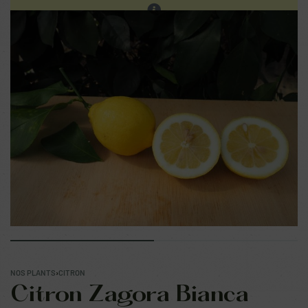
Les ventes sur place continuent. Prochain réassort sur
notre site en fin d'été.
0
NOS PLANTS
›
CITRON
Citron Zagora Bianca