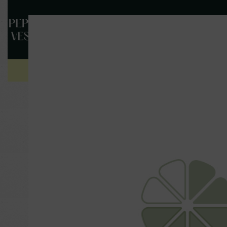
NOS
NOS
QUI SO
PLANTS
FRUITS
?
Les ventes sur place contin