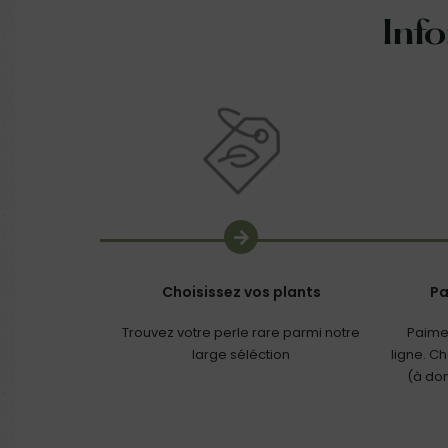
Inf
Choisissez vos plants
Pa
Trouvez votre perle rare parmi notre
Paime
large séléction
ligne. C
(à dom