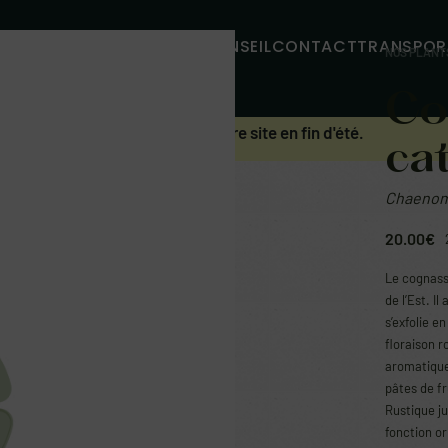
MMES-NOUS
ACTUALITÉS
CONSEIL
CONTACT
TRANSPOR
NOS PLANT
Co
uent. Prochain réassort sur notre site en fin d'été.
ca
Chaenom
20.00
€
Le cognassi
de l’Est. I
s’exfolie e
floraison r
aromatiques
pâtes de f
Rustique ju
fonction or