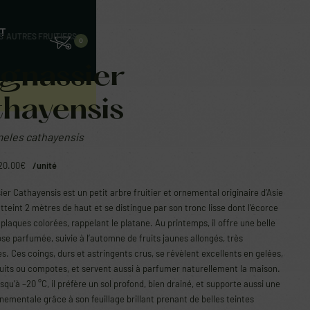
T
S
›
AUTRES FRUITIERS
0
gnassier
thayensis
eles cathayensis
20.00
€
/unité
er Cathayensis est un petit arbre fruitier et ornemental originaire d’Asie
l atteint 2 mètres de haut et se distingue par son tronc lisse dont l’écorce
n plaques colorées, rappelant le platane. Au printemps, il offre une belle
ose parfumée, suivie à l’automne de fruits jaunes allongés, très
. Ces coings, durs et astringents crus, se révèlent excellents en gelées,
ruits ou compotes, et servent aussi à parfumer naturellement la maison.
squ’à –20 °C, il préfère un sol profond, bien drainé, et supporte aussi une
nementale grâce à son feuillage brillant prenant de belles teintes