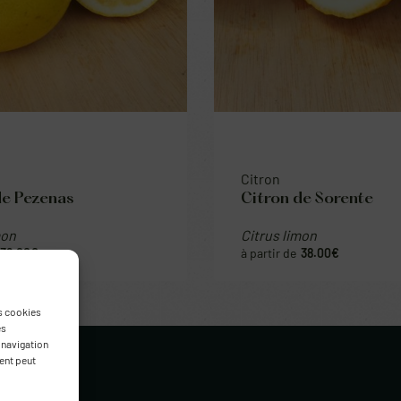
Citron
de Pezenas
Citron de Sorente
mon
Citrus limon
38.00
€
38.00
€
es cookies
es
 navigation
ment peut