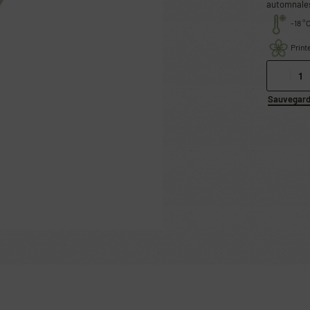
automnale
-18 °
Prin
Sauvegarde