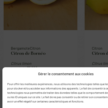
Bergamote
Citron
Citron
Citron de Bornéo
Citron 
Citrus limon
Citrus li
38.00
€
Gérer le consentement aux cookies
Pour offrir les meilleures expériences, nous utilisons des technologies telles que l
pour stocker et/ou accéder aux informations des appareils. Le fait de consentir à c
technologies nous permettra de traiter des données telles que le comportement de
ou les ID uniques sur ce site. Le fait de ne pas consentir ou de retirer son consente
avoir un effet négatif sur certaines caractéristiques et fonctions.