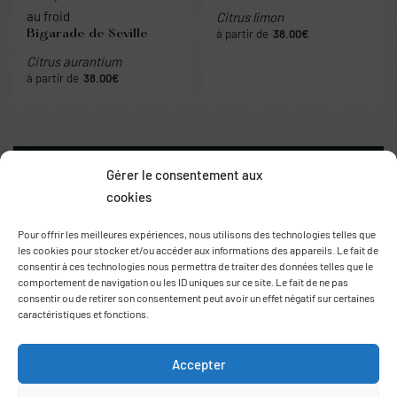
au froid
Citrus limon
38.00
€
Bigarade de Seville
Citrus aurantium
38.00
€
Gérer le consentement aux
cookies
Pour offrir les meilleures expériences, nous utilisons des technologies telles que
les cookies pour stocker et/ou accéder aux informations des appareils. Le fait de
consentir à ces technologies nous permettra de traiter des données telles que le
comportement de navigation ou les ID uniques sur ce site. Le fait de ne pas
consentir ou de retirer son consentement peut avoir un effet négatif sur certaines
caractéristiques et fonctions.
Route de Thuir
66170 Saint Feliu d’Avall
+33 (0)6 78 69 06 03
Accepter
contact@agrumes-vessieres.com