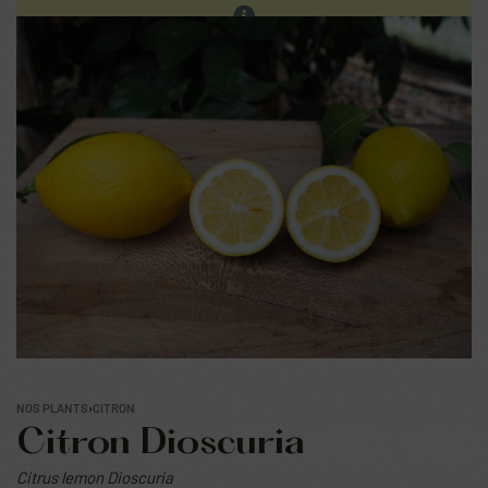
Les ventes sur place continuent. Prochain réassort sur
notre site en fin d'été.
0
NOS PLANTS
›
CITRON
Citron Dioscuria
Citrus lemon Dioscuria