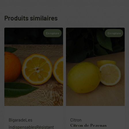
Produits similaires
En rupture
En rupture
Bigarade
Les
Citron
Citron de Pezenas
indispensables
Résistant