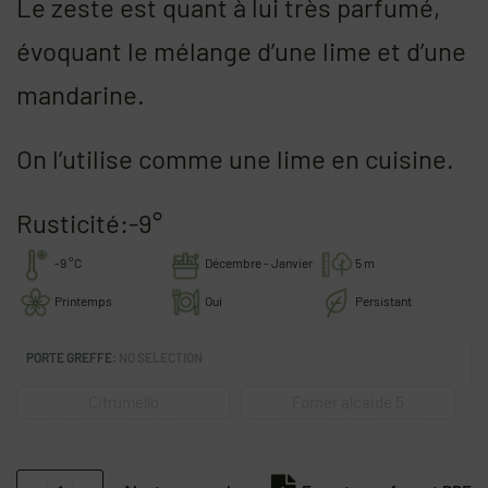
Le zeste est quant à lui
très parfumé,
évoquant le mélange d’une lime et d’une
mandarine.
On l’utilise comme une lime en cuisine.
Rusticité:-9°
-9 °C
Décembre - Janvier
5 m
Printemps
Oui
Persistant
PORTE GREFFE
:
NO SELECTION
Citrumello
Forner alcaide 5