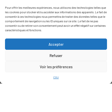
Pour offrir les meilleures expériences, nous utilisons des technologies telles que
les cookies pour stocker et/ou accéder aux informations des appareils. Le fait de
consentir à ces technologies nous permettra de traiter des données telles que le
Route de Thuir
comportement de navigation ou les ID uniques sur ce site. Le fait de ne pas
66170 Saint Feliu d’Avall
consentir ou de retirer son consentement peut avoir un effet négatif sur certaines
+33 (0)6 78 69 06 03
caractéristiques et fonctions.
contact@agrumes-vessieres.com
Accepter
Refuser
Voir les préférences
INFORMATIONS
CGU
QUI SOMMES-NOUS
NOS PLANTS
CONDITIONS GÉNÉRALES DE VENTE
CONDITIONS GÉNÉRALES D’UTILISATION
Bergamote
Bigarade