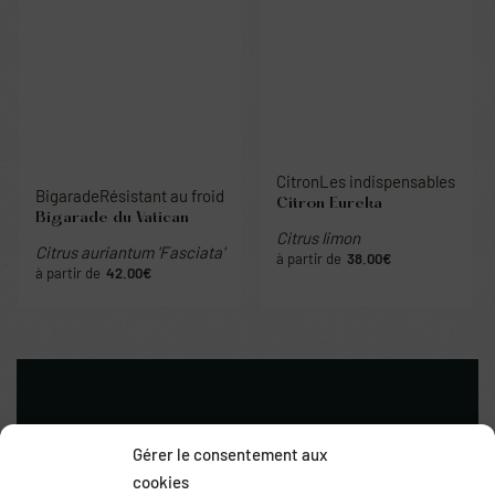
Bigarade
Résistant au froid
Citron
Les indispensables
Bigarade du Vatican
Citron Eureka
Citrus auriantum 'Fasciata'
Citrus limon
42.00
€
38.00
€
Gérer le consentement aux
cookies