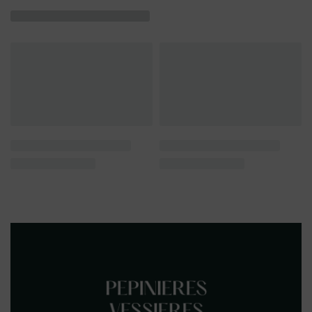
Produits similaires
En rupture
En rupture
Bergamote
Bergamote
Citron
Bergamote Fantastico
Citron de Bornéo
Citrus bergamia
Citrus limon