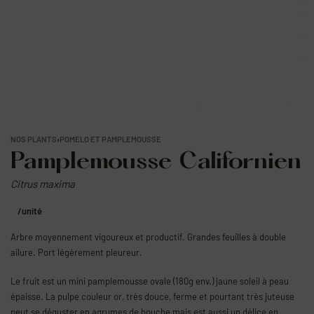
NOS PLANTS
›
POMELO ET PAMPLEMOUSSE
Pamplemousse Californien
Citrus maxima
/unité
Arbre moyennement vigoureux et productif. Grandes feuilles à double
ailure. Port légèrement pleureur.
Le fruit est un mini pamplemousse ovale (180g env.) jaune soleil à peau
épaisse. La pulpe couleur or, très douce, ferme et pourtant très juteuse
peut se déguster en agrumes de bouche mais est aussi un délice en