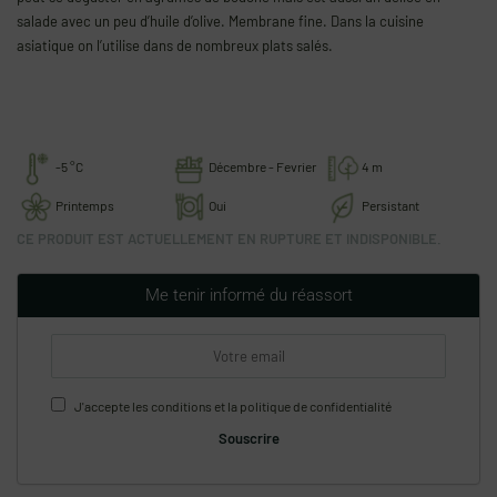
salade avec un peu d’huile d’olive. Membrane fine. Dans la cuisine
asiatique on l’utilise dans de nombreux plats salés.
-5 °C
Décembre - Fevrier
4 m
Printemps
Oui
Persistant
CE PRODUIT EST ACTUELLEMENT EN RUPTURE ET INDISPONIBLE.
Me tenir informé du réassort
J'accepte les
conditions
et la
politique de confidentialité