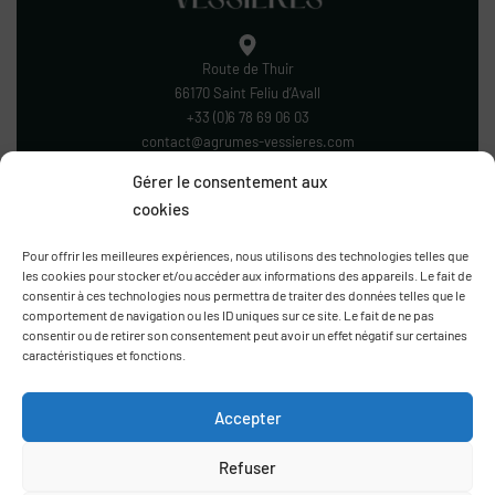
38.00
€
38.00
€
Gérer le consentement aux
cookies
Pour offrir les meilleures expériences, nous utilisons des technologies telles que
les cookies pour stocker et/ou accéder aux informations des appareils. Le fait de
consentir à ces technologies nous permettra de traiter des données telles que le
comportement de navigation ou les ID uniques sur ce site. Le fait de ne pas
Route de Thuir
consentir ou de retirer son consentement peut avoir un effet négatif sur certaines
66170 Saint Feliu d’Avall
caractéristiques et fonctions.
+33 (0)6 78 69 06 03
contact@agrumes-vessieres.com
Accepter
Refuser