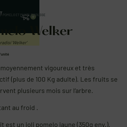
T
S
›
POMELO ET PAMPLEMOUSSE
0
melo Welker
radisi 'Welker'
/unité
 moyennement vigoureux et très
tif (plus de 100 Kg adulte). Les fruits se
vent plusieurs mois sur l’arbre.
ant au froid .
it est un joli pomelo jaune (350g env.).