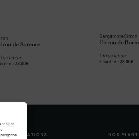
Bergamote
Citron
de Sorente
Citron de Bornéo
mon
Citrus limon
38.00
€
38.00
€
es cookies
es
 navigation