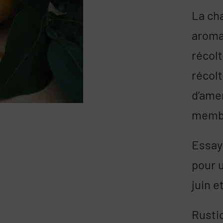
La cha
aromat
récolt
récol
d’amer
membr
Essaye
pour u
juin e
Rustic