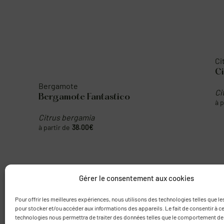
Bergamote
Citron
Bergamote Fantastico
Citron 
Citrus bergamia
Citrus li
38.00
€
Gérer le consentement aux cookies
Pour offrir les meilleures expériences, nous utilisons des technologies telles que l
pour stocker et/ou accéder aux informations des appareils. Le fait de consentir à c
technologies nous permettra de traiter des données telles que le comportement de