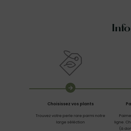
Inf
Choisissez vos plants
Pa
Trouvez votre perle rare parmi notre
Paime
large séléction
ligne. C
(à dom