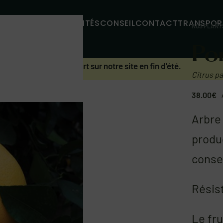
MMES-NOUS
ACTUALITÉS
CONSEIL
CONTACT
TRANSPOR
NOS PLANT
Po
uent. Prochain réassort sur notre site en fin d'été.
Citrus pa
38.00
€
Arbre
produc
conser
Résist
Le fru