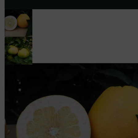
NOS
NOS
QUI SO
PLANTS
FRUITS
?
Les ventes sur place contin