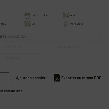
Janvier - Juin
4 m
temps
Oui
Persistant
EFFE
:
NO SELECTION
Citrumello
Forner alcaide 5
Poncirus
Ajouter au panier
Exporter au format PDF
r dans ma liste