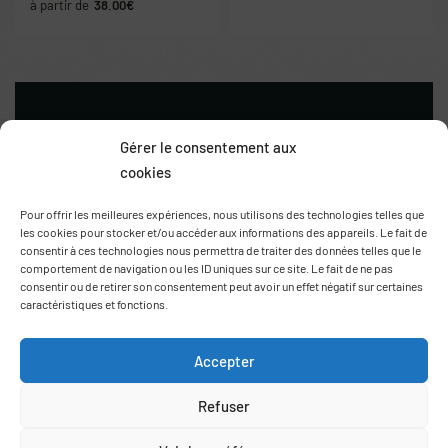
38.00
€
Gérer le consentement aux
cookies
Pour offrir les meilleures expériences, nous utilisons des technologies telles que
les cookies pour stocker et/ou accéder aux informations des appareils. Le fait de
consentir à ces technologies nous permettra de traiter des données telles que le
comportement de navigation ou les ID uniques sur ce site. Le fait de ne pas
Route de Thuir
consentir ou de retirer son consentement peut avoir un effet négatif sur certaines
66170 Saint Feliu d’Avall
caractéristiques et fonctions.
+33 (0)6 78 69 06 03
contact@agrumes-vessieres.com
Accepter
Refuser