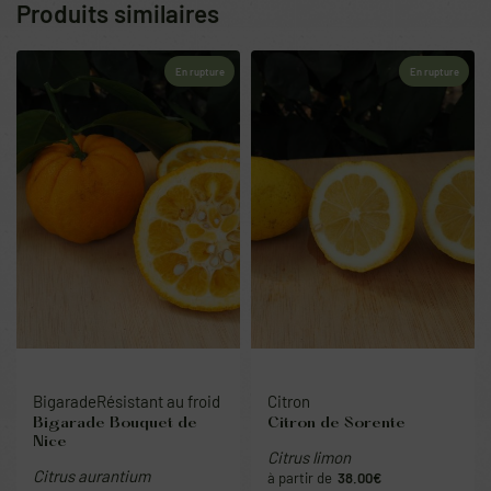
Produits similaires
En rupture
En rupture
Bigarade
Résistant au froid
Citron
Bigarade Bouquet de
Citron de Sorente
Nice
Citrus limon
Citrus aurantium
38.00
€