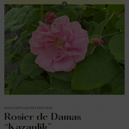
Les ventes sur place continuent. Prochain réassort sur
notre site en fin d'été.
0
NOS PLANTS
›
AUTRES FRUITIERS
Rosier de Damas
“Kazanlik”