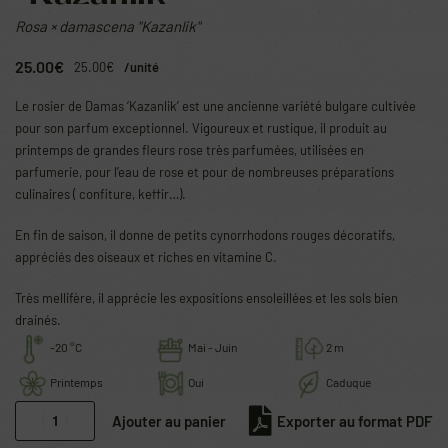
Rosa × damascena "Kazanlik"
25.00
€
25.00
€
/unité
Le rosier de Damas ‘Kazanlik’ est une ancienne variété bulgare cultivée
pour son parfum exceptionnel. Vigoureux et rustique, il produit au
printemps de grandes fleurs rose très parfumées, utilisées en
parfumerie, pour l’eau de rose et pour de nombreuses préparations
culinaires ( confiture, keffir…).
En fin de saison, il donne de petits cynorrhodons rouges décoratifs,
appréciés des oiseaux et riches en vitamine C.
Très mellifère, il apprécie les expositions ensoleillées et les sols bien
drainés.
-20 °C
Mai - Juin
2 m
Printemps
Oui
Caduque
Ajouter au panier
Exporter au format PDF