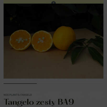
Les ventes sur place continuent. Prochain réassort sur
notre site en fin d'été.
0
NOS PLANTS
›
TANGELO
Tangelo zesty BA9