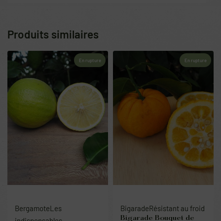
Produits similaires
En rupture
En rupture
Bergamote
Les
Bigarade
Résistant au froid
Bigarade Bouquet de
indispensables