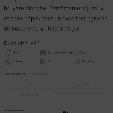
bruyère blanche. Extrêmement juteux
et sans pépin, c’est un excellent agrume
de bouche ou à utiliser en jus.
Rusticité: -9°
-9 °C
Octobre- Décembre
4 m
Printemps
Oui
Persistant
PORTE GREFFE
:
NO SELECTION
C35
Citrumello
Forner alcaide 5