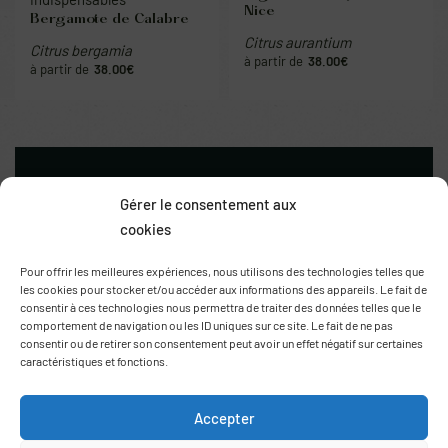
Nice
Bergamote de Calabre
Citrus aurantium
Citrus bergamia
38.00
€
38.00
€
Gérer le consentement aux
cookies
Pour offrir les meilleures expériences, nous utilisons des technologies telles que
les cookies pour stocker et/ou accéder aux informations des appareils. Le fait de
consentir à ces technologies nous permettra de traiter des données telles que le
comportement de navigation ou les ID uniques sur ce site. Le fait de ne pas
Route de Thuir
consentir ou de retirer son consentement peut avoir un effet négatif sur certaines
66170 Saint Feliu d’Avall
caractéristiques et fonctions.
+33 (0)6 78 69 06 03
contact@agrumes-vessieres.com
Accepter