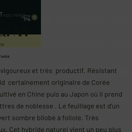
T
S
›
YUZU / PAPEDA
0
zu N1
no
/unité
vigoureux et très productif. Résistant
oid certainement originaire de Corée
ultivé en Chine puis au Japon où il prend
ttres de noblesse . Le feuillage est d’un
ert sombre bilobé à foliole. Très
x. Cet hybride naturel vient un peu plus