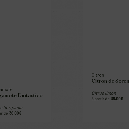
te
Citron
te Fantastico
Citron de Sorente