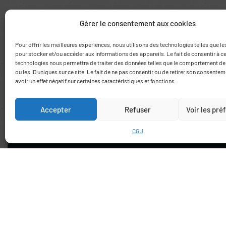
Citrus mostruosa
Citrus b
38.00
€
Gérer le consentement aux cookies
Pour offrir les meilleures expériences, nous utilisons des technologies telles que l
pour stocker et/ou accéder aux informations des appareils. Le fait de consentir à c
technologies nous permettra de traiter des données telles que le comportement de
ou les ID uniques sur ce site. Le fait de ne pas consentir ou de retirer son consente
avoir un effet négatif sur certaines caractéristiques et fonctions.
Accepter
Refuser
Voir les pr
CGU
Route de Thuir
66170 Saint Feliu d’Avall
+33 (0)6 78 69 06 03
contact@agrumes-vessieres.com