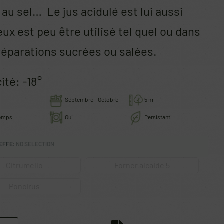
 au sel… Le jus acidulé est lui aussi
eux est peu être utilisé tel quel ou dans
réparations sucrées ou salées.
ité: -18°
C
Septembre - Octobre
5 m
temps
Oui
Persistant
EFFE
:
NO SELECTION
Citrumello
Forner alcaide 5
Poncirus