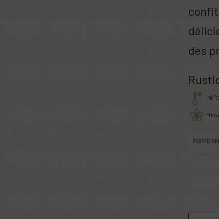
confit
délici
des p
Rustic
-18 °
Prin
PORTE GR