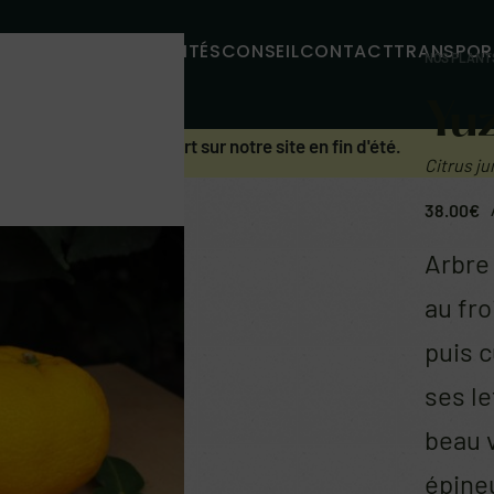
MMES-NOUS
ACTUALITÉS
CONSEIL
CONTACT
TRANSPOR
NOS PLANT
Yu
uent. Prochain réassort sur notre site en fin d'été.
Citrus ju
38.00
€
Arbre 
au fr
puis c
ses le
beau v
épineu