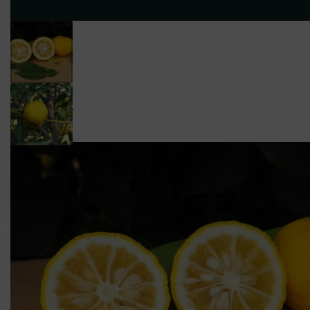
NOS
NOS
QUI SO
PLANTS
FRUITS
?
Les ventes sur place contin