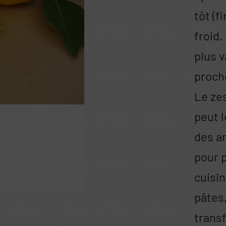
tôt (f
froid.
plus v
proche
Le ze
peut l
des a
pour p
cuisin
pâtes,
trans