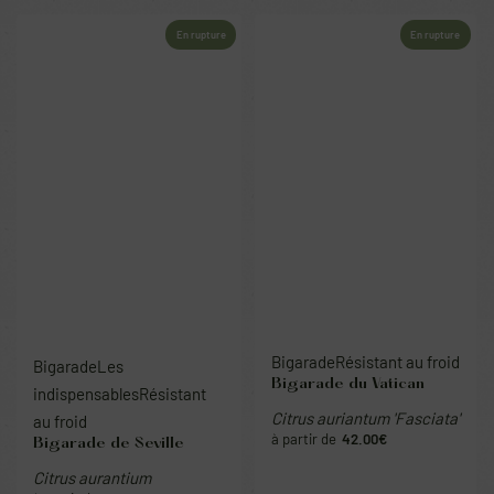
En rupture
En rupture
Bigarade
Les
Bigarade
Résistant au froid
Bigarade du Vatican
indispensables
Résistant
au froid
Citrus auriantum 'Fasciata'
42.00
€
Bigarade de Seville
Citrus aurantium