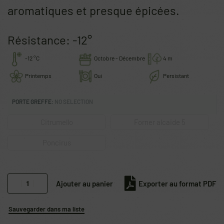
aromatiques et presque épicées.
Résistance: -12°
-12 °C
Octobre - Décembre
4 m
Printemps
Oui
Persistant
PORTE GREFFE
:
NO SELECTION
Citrumello
Forner alcaide 5
Poncirus
Ajouter au panier
Exporter au format PDF
Sauvegarder dans ma liste