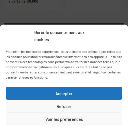
38.00
€
Gérer le consentement aux
cookies
Pour offrir les meilleures expériences, nous utilisons des technologies telles que
les cookies pour stocker et/ou accéder aux informations des appareils. Le fait de
consentir à ces technologies nous permettra de traiter des données telles que le
comportement de navigation ou les ID uniques sur ce site. Le fait de ne pas
consentir ou de retirer son consentement peut avoir un effet négatif sur certaines
caractéristiques et fonctions.
Route de Thuir
66170 Saint Feliu d’Avall
+33 (0)6 78 69 06 03
Accepter
contact@agrumes-vessieres.com
Refuser
Voir les préférences