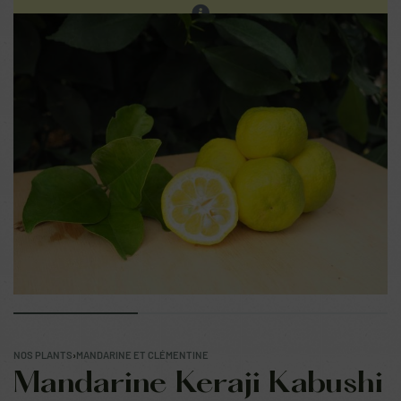
Les ventes sur place continuent. Prochain réassort sur
notre site en fin d'été.
0
NOS PLANTS
›
MANDARINE ET CLÉMENTINE
Mandarine Keraji Kabushi